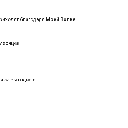
риходят благодаря
Моей Волне
в
 месяцев
и за выходные