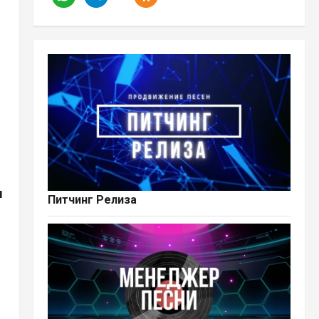
ы
Питчинг Релиза